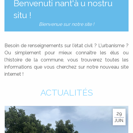
Benvenuti nant'à u nostru
MATRIMONIU È PACS
situ !
MARIAGE ET PACS
RICENSU MILITARE
Bienvenue sur notre site !
RECENSEMENT MILITAIRE
Besoin de renseignements sur l'état civil ? L'urbanisme ?
BACK
Ou simplement pour mieux connaître les élus ou
l'histoire de la commune, vous trouverez toutes les
informations que vous cherchez sur notre nouveau site
internet !
ACTUALITÉS
29
JUIN.