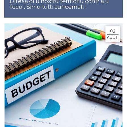
Difesa di u nostru territoriu contr'à u
focu : Simu tutti cuncernati !
03
AOUT.
ATTUALITÀ
ACTUALITÉS