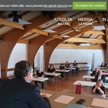
ies sur notre site, vous pouvez
en savoir plus ici
ou
Accepter les cookies
ANTU
S AU
A
ACCOLTA
MERRIA
IN
T
U
ACCUEIL
LA MAIRIE
ANISME
CENZA
RE
 DE
EN UN
E
MA
S
E EN