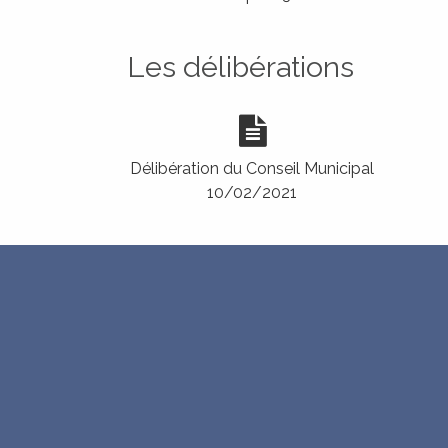
Les délibérations
URBANÌSIMU
URBANISME
Délibération du Conseil Municipal
10/02/2021
CUNSIGLI MUNICIPALI
RITRATTI
LES CONSEILS MUNICIPAUX
GALERIE