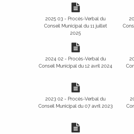
2025 03 - Procès-Verbal du
20
Conseil Municipal du 11 juillet
Conse
2025
CIVILITÀ
ÉTAT CIVIL
2024 02 - Procès-Verbal du
20
Conseil Municipal du 12 avril 2024
Con
2023 02 - Procès-Verbal du
2
A SQUADRA
I PAISOLI
Conseil Municipal du 07 avril 2023
Con
LES HAMEAUX
L'ÉQUIPE