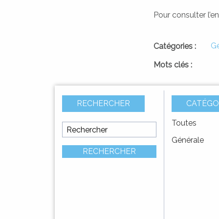
DÉMARCHES
Pour consulter l’e
Gé
Catégories :
Mots clés :
RECHERCHER
CATÉGO
Toutes
AVIS D’APPEL À
Vote d
Générale
CONCURRENCE –
primiti
RECHERCHER
Délégation de service
public pour
l’exploitation et la
URBANÌSIMU
gestion de ...
URBANISME