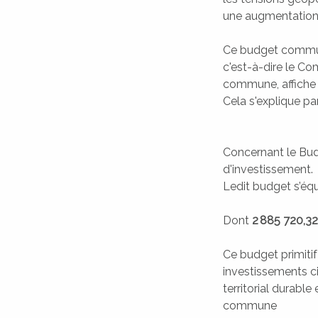
une augmentation 
CIVILITÀ
Ce budget communal
ÉTAT CIVIL
c'est-à-dire le Co
commune, affiche
Cela s'explique p
Concernant le Budg
d'investissement.
A SQUADRA
I PAISOLI
Ledit budget s’équ
LES HAMEAUX
L'ÉQUIPE
Dont
2 885 720,32
Ce budget primitif
investissements ci
territorial durabl
commune
DIMARCHJE