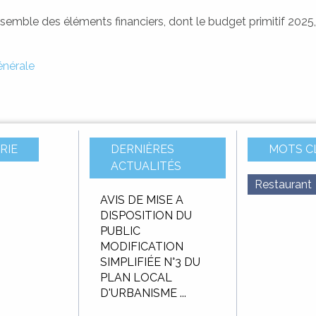
nsemble des éléments financiers, dont le budget primitif 2025
nérale
RIE
DERNIÈRES
MOTS C
ACTUALITÉS
Restaurant
u budget
AVIS DE MISE A
AVIS D’APPEL 
f 2025
DISPOSITION DU
CONCURRENC
PUBLIC
Délégation de 
MODIFICATION
public pour
SIMPLIFIÉE N°3 DU
l’exploitation et
PLAN LOCAL
gestion de ...
D'URBANISME ...