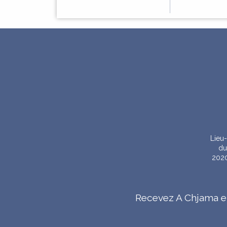
CUNSIGLI MUNICIPALI
RITRATTI
LES CONSEILS MUNICIPAUX
GALERIE
Lieu-
du
2020
ZITELLINA
ENFANCE
Recevez A Chjama e