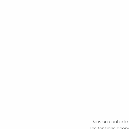
ATTUALITÀ
ACTUALITÉS
Dans un contexte i
les tensions géopol