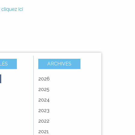
,
cliquez ici
LÉS
ARCHIVES
2026
À
Vote du budget
AVIS DE MISE A
2025
E –
primitif 2025
DISPOSITION DU
service
PUBLIC
2024
MODIFICATION
2023
 la
SIMPLIFIÉE N°3 DU
PLAN LOCAL
2022
D'URBANISME ...
2021