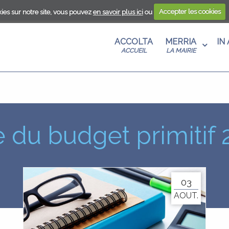
ies sur notre site, vous pouvez
en savoir plus ici
ou
Accepter les cookies
ANTU
S AU
A
ACCOLTA
MERRIA
IN
T
U
ACCUEIL
LA MAIRIE
ANISME
CENZA
RE
 DE
EN UN
E
MA
 du budget primitif
S
E EN
03
AOUT.