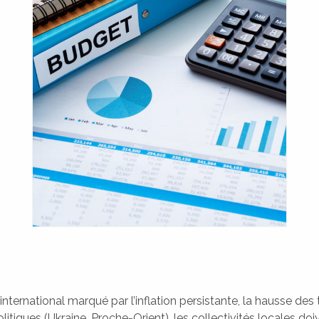
nternational marqué par l’inflation persistante, la hausse des t
itiques (Ukraine, Proche-Orient), les collectivités locales doi