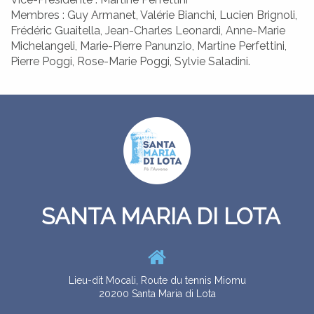
Membres : Guy Armanet, Valérie Bianchi, Lucien Brignoli,
Frédéric Guaitella, Jean-Charles Leonardi, Anne-Marie
Michelangeli, Marie-Pierre Panunzio, Martine Perfettini,
Pierre Poggi, Rose-Marie Poggi, Sylvie Saladini.
SANTA MARIA DI LOTA
ZITELLINA
ENFANCE
Lieu-dit Mocali, Route du tennis Miomu
20200 Santa Maria di Lota