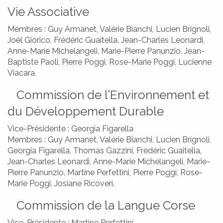
Vie Associative
Membres : Guy Armanet, Valérie Bianchi, Lucien Brignoli,
Joël Giorico, Frédéric Guaitella, Jean-Charles Leonardi,
Anne-Marie Michelangeli, Marie-Pierre Panunzio, Jean-
Baptiste Paoli, Pierre Poggi, Rose-Marie Poggi, Lucienne
Viacara.
Commission de l’Environnement et
du Développement Durable
Vice-Présidente : Georgia Figarella
Membres : Guy Armanet, Valérie Bianchi, Lucien Brignoli,
Georgia Figarella, Thomas Gazzini, Frédéric Guaitella,
Jean-Charles Leonardi, Anne-Marie Michelangeli, Marie-
Pierre Panunzio, Martine Perfettini, Pierre Poggi, Rose-
Marie Poggi, Josiane Ricoveri.
RITRATTI
CUNSIGLI MUNICIPALI
LES CONSEILS MUNICIPAUX
GALERIE
Commission de la Langue Corse
Vice-Présidente : Martine Perfettini