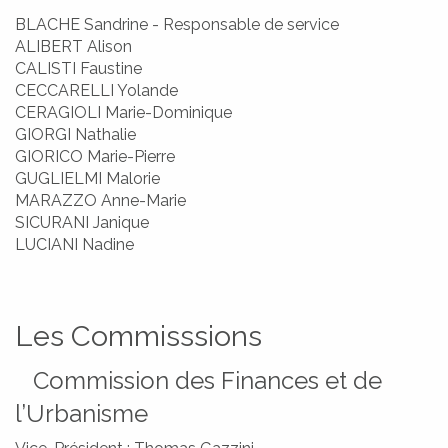
A SQUADRA
I PAISOLI
BLACHE Sandrine - Responsable de service
LES HAMEAUX
L'ÉQUIPE
ALIBERT Alison
CALISTI Faustine
CECCARELLI Yolande
CERAGIOLI Marie-Dominique
GIORGI Nathalie
GIORICO Marie-Pierre
GUGLIELMI Malorie
MARAZZO Anne-Marie
SICURANI Janique
LUCIANI Nadine
Les Commisssions
Commission des Finances et de
l’Urbanisme
DIMARCHJE