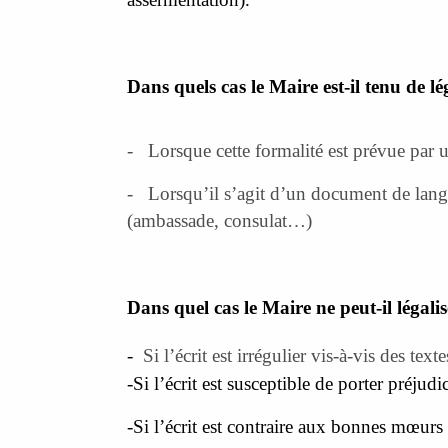
CIVILITÀ
ÉTAT CIVIL
Dans quels cas le Maire est-il tenu de lé
-
Lorsque cette formalité est prévue par u
-
Lorsqu’il s’agit d’un document de langue
(ambassade, consulat…)
A SQUADRA
I PAISOLI
LES HAMEAUX
L'ÉQUIPE
Dans quel cas le Maire ne peut-il légali
-
Si l’écrit est irrégulier vis-à-vis des tex
-
Si l’écrit est susceptible de porter préjudic
-
Si l’écrit est contraire aux bonnes mœurs 
DIMARCHJE