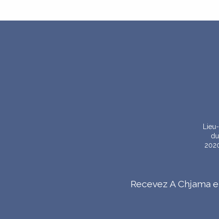
CUNSIGLI MUNICIPALI
RITRATTI
LES CONSEILS MUNICIPAUX
GALERIE
Lieu-
du
2020
ZITELLINA
ENFANCE
Recevez A Chjama e