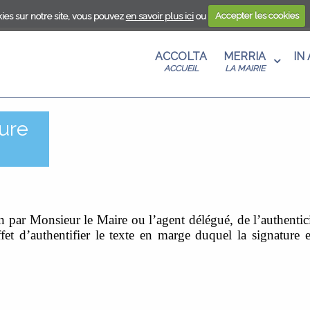
ies sur notre site, vous pouvez
en savoir plus ici
ou
Accepter les cookies
ANTU
S AU
A
ACCOLTA
MERRIA
IN
T
U
ACCUEIL
LA MAIRIE
ANISME
ture
CENZA
RE
 DE
EN UN
E
MA
S
E EN
tion par Monsieur le Maire ou l’agent délégué, de l’authent
fet d’authentifier le texte en marge duquel la signature 