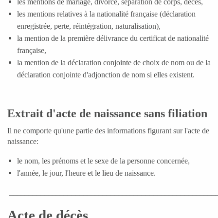
les mentions de mariage, divorce, séparation de corps, décès,
les mentions relatives à la nationalité française (déclaration
enregistrée, perte, réintégration, naturalisation),
la mention de la première délivrance du certificat de nationalité
française,
la mention de la déclaration conjointe de choix de nom ou de la
déclaration conjointe d'adjonction de nom si elles existent.
Extrait d'acte de naissance sans filiation
Il ne comporte qu'une partie des informations figurant sur l'acte de
naissance:
CIVILITÀ
le nom, les prénoms et le sexe de la personne concernée,
ÉTAT CIVIL
l'année, le jour, l'heure et le lieu de naissance.
_____________________________________________________
Acte de décès