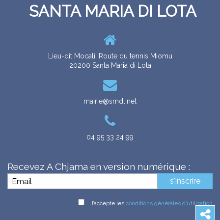
SANTA MARIA DI LOTA
RITRATTI
CUNSIGLI MUNICIPALI
LES CONSEILS MUNICIPAUX
GALERIE
Lieu-dit Mocali, Route du tennis Miomu
20200 Santa Maria di Lota
mairie@smdl.net
04 95 33 24 99
ZITELLINA
ENFANCE
Recevez A Chjama en version numérique :
s'inscrire
J’accepte les
conditions générales d’utilisation