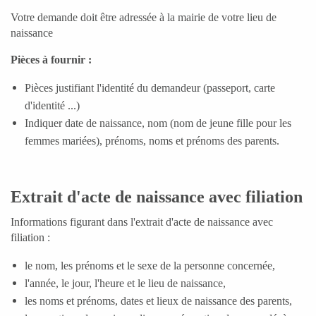
MATRIMONIU È PACS
Votre demande doit être adressée à la mairie de votre lieu de
naissance
MARIAGE ET PACS
RICENSU MILITARE
Pièces à fournir :
RECENSEMENT MILITAIRE
Pièces justifiant l'identité du demandeur (passeport, carte
BACK
BACK
d'identité ...)
Indiquer date de naissance, nom (nom de jeune fille pour les
femmes mariées), prénoms, noms et prénoms des parents.
Extrait d'acte de naissance avec filiation
Informations figurant dans l'extrait d'acte de naissance avec
filiation :
ATTUALITÀ
ACTUALITÉS
le nom, les prénoms et le sexe de la personne concernée,
l'année, le jour, l'heure et le lieu de naissance,
les noms et prénoms, dates et lieux de naissance des parents,