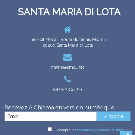
MATRIMONIU È PACS
SANTA MARIA DI LOTA
CIVILITÀ
MARIAGE ET PACS
ÉTAT CIVIL
RICENSU MILITARE
RECENSEMENT MILITAIRE
I PAISOLI
A SQUADRA
LES HAMEAUX
L'ÉQUIPE
Lieu-dit Mocali, Route du tennis Miomu
20200 Santa Maria di Lota
DIMARCHJE
DÉMARCHES
mairie@smdl.net
04 95 33 24 99
URBANÌSIMU
URBANISME
Recevez A Chjama en version numérique :
s'inscrire
RITRATTI
CUNSIGLI MUNICIPALI
GALERIE
LES CONSEILS MUNICIPAUX
J’accepte les
conditions générales d’utilisation