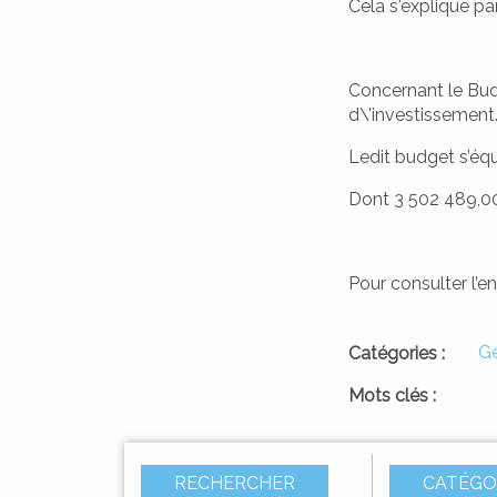
Cela s'explique p
Concernant le Budg
d\'investissement
A SQUADRA
I PAISOLI
Ledit budget s’équ
LES HAMEAUX
L'ÉQUIPE
Dont 3 502 489,00
Pour consulter l’e
DIMARCHJE
Gé
Catégories :
DÉMARCHES
Mots clés :
RECHERCHER
CATÉGO