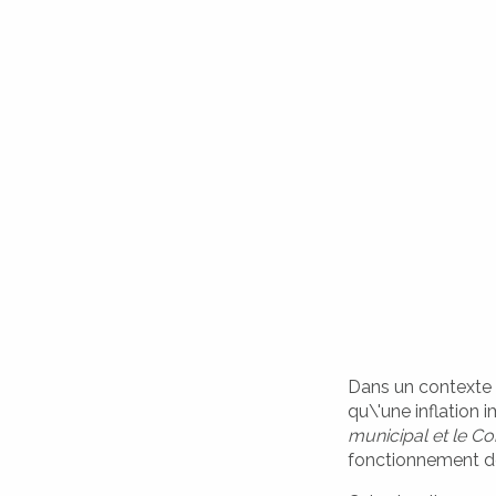
ATTUALITÀ
ACTUALITÉS
Dans un contexte é
qu\'une inflation i
municipal et le C
CIVILITÀ
fonctionnement 
ÉTAT CIVIL