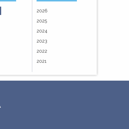
2026
À
Vote du budget
AVIS DE MISE A
2025
E –
primitif 2025
DISPOSITION DU
service
PUBLIC
2024
MODIFICATION
2023
 la
SIMPLIFIÉE N°3 DU
PLAN LOCAL
2022
D'URBANISME ...
2021
A