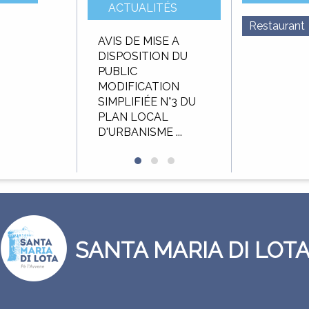
ACTUALITÉS
Restaurant
u budget
AVIS DE MISE A
AVIS D’APPEL 
f 2025
DISPOSITION DU
CONCURRENC
PUBLIC
Délégation de 
MODIFICATION
public pour
SIMPLIFIÉE N°3 DU
l’exploitation et
PLAN LOCAL
gestion de ...
D'URBANISME ...
SANTA MARIA DI LOT