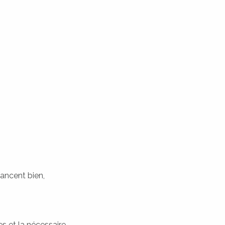
vancent bien,
s et la nécessaire