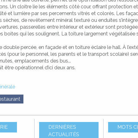
ons. Un cloitre lie les éléments côté cour, offrant protection e
ité et lumière par ses percements vitrés et colorés. Les façad
s sèches, de revêtement minéral texturé ou enduites s’intègr
vertures, passerelles entre intérieur et extérieur sont protégé
s boites qui les soulignent. La toiture largement végétalisé
e double percée, en façade et en toiture éclaire le hall. À l’exté
 (pour le personnel, les parents et le transport scolaire) ser
inutes, emplacements des bus...
t être opérationnel d’ici deux ans.
nérale
estaurant
RIE
DERNIÈRES
MOTS C
ACTUALITÉS