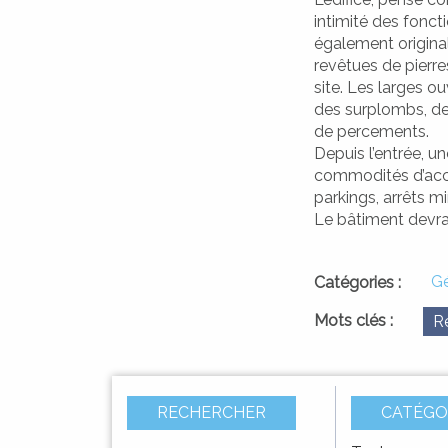
intimité des foncti
également original
revêtues de pierre
site. Les larges ou
des surplombs, de
A SQUADRA
I PAISOLI
de percements.
LES HAMEAUX
L'ÉQUIPE
Depuis l’entrée, un
commodités d’accès
parkings, arrêts m
Le bâtiment devrai
Gé
Catégories :
DIMARCHJE
DÉMARCHES
Mots clés :
R
RECHERCHER
CATÉGO