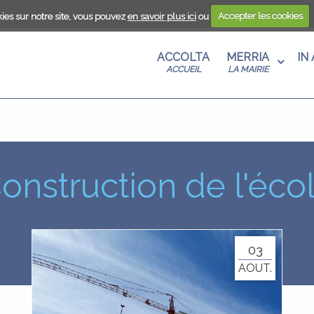
ies sur notre site, vous pouvez
en savoir plus ici
ou
Accepter les cookies
ANTU
S AU
A
ACCOLTA
MERRIA
IN
T
U
ACCUEIL
LA MAIRIE
ANISME
CENZA
RE
 DE
EN UN
E
MA
onstruction de l'éco
S
E EN
03
AOUT.