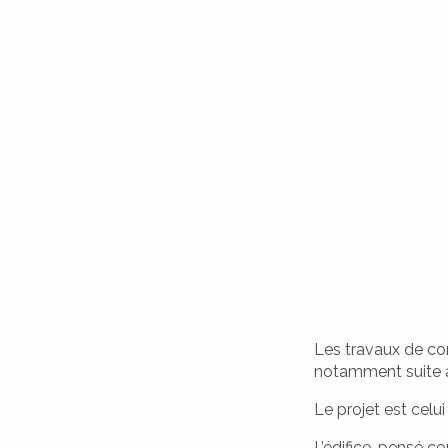
ATTUALITÀ
ACTUALITÉS
Les travaux de con
notamment suite à 
CIVILITÀ
Le projet est celu
ÉTAT CIVIL
L’édifice, pensé c