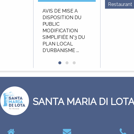
Restaurant
u budget
AVIS DE MISE A
AVIS D’APPEL 
f 2025
DISPOSITION DU
CONCURRENC
PUBLIC
Délégation de 
MODIFICATION
public pour
SIMPLIFIÉE N°3 DU
l’exploitation et
PLAN LOCAL
gestion de ...
D'URBANISME ...
SANTA MARIA DI LOT