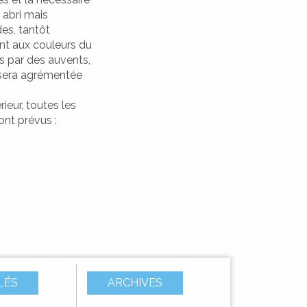
t abri mais
es, tantôt
ent aux couleurs du
es par des auvents,
e sera agrémentée
rieur, toutes les
ont prévus :
LÉS
ARCHIVES