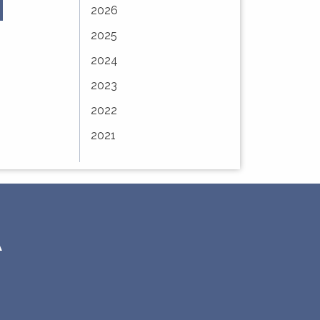
2026
À
Vote du budget
AVIS DE MISE A
2025
E –
primitif 2025
DISPOSITION DU
service
PUBLIC
2024
MODIFICATION
2023
 la
SIMPLIFIÉE N°3 DU
PLAN LOCAL
2022
D'URBANISME ...
2021
A