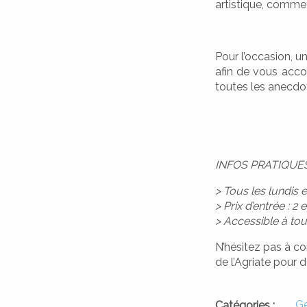
artistique, comme
Pour l’occasion, u
afin de vous accom
toutes les anecdo
DIMARCHJE
DÉMARCHES
INFOS PRATIQUES
> Tous les lundis 
> Prix d’entrée : 2 
> Accessible à to
N’hésitez pas à co
de l’Agriate pour 
Gé
Catégories :