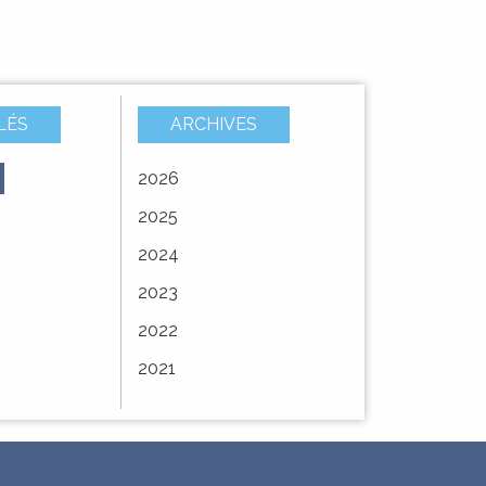
LÉS
ARCHIVES
2026
À
Vote du budget
AVIS DE MISE A
2025
E –
primitif 2025
DISPOSITION DU
service
PUBLIC
2024
MODIFICATION
2023
 la
SIMPLIFIÉE N°3 DU
PLAN LOCAL
2022
D'URBANISME ...
2021