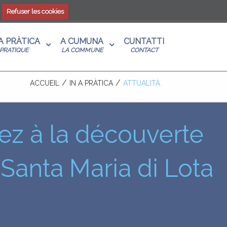
Refuser les cookies
 A PRÀTICA
A CUMUNA
CUNTATTI
PRATIQUE
LA COMMUNE
CONTACT
ACCUEIL
IN A PRÀTICA
ATTUALITÀ
z à la découverte
Santa Maria di Lota