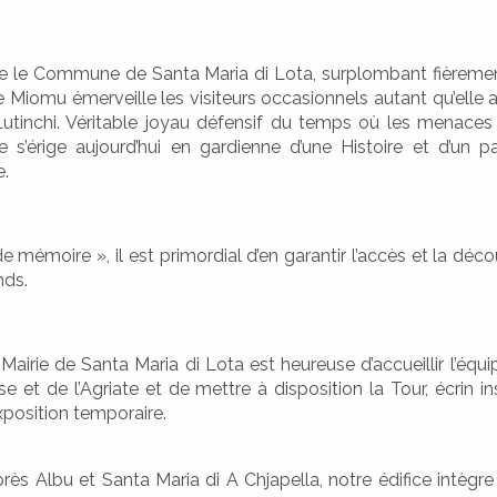
 le Commune de Santa Maria di Lota, surplombant fièremen
e Miomu émerveille les visiteurs occasionnels autant qu’elle
utinchi. Véritable joyau défensif du temps où les menace
lle s’érige aujourd’hui en gardienne d’une Histoire et d’un p
e.
e mémoire », il est primordial d’en garantir l’accès et la déco
nds.
Mairie de Santa Maria di Lota est heureuse d’accueillir l’équ
 et de l’Agriate et de mettre à disposition la Tour, écrin ins
xposition temporaire.
près Albu et Santa Maria di A Chjapella, notre édifice intègr