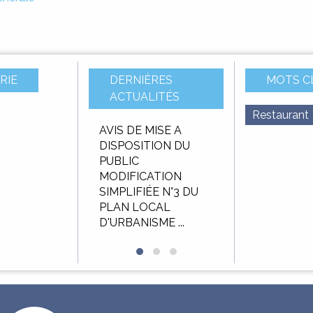
RIE
DERNIÈRES
MOTS C
ACTUALITÉS
Restaurant
u budget
AVIS DE MISE A
AVIS D’APPEL 
f 2025
DISPOSITION DU
CONCURRENC
PUBLIC
Délégation de 
MODIFICATION
public pour
SIMPLIFIÉE N°3 DU
l’exploitation et
PLAN LOCAL
gestion de ...
D'URBANISME ...