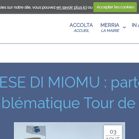
ies sur notre site, vous pouvez
en savoir plus ici
ou
Accepter les cookies
ANTU
S AU
A
ACCOLTA
MERRIA
IN
T
U
ACCUEIL
LA MAIRIE
ANISME
CENZA
RE
 DE
EN UN
E
MA
 DI MIOMU : parte
S
E EN
mblématique Tour de 
03