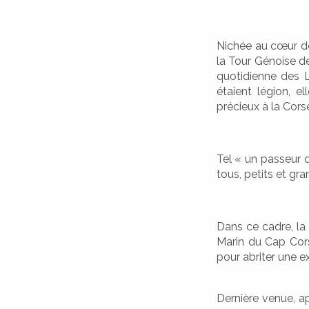
Nichée au cœur de
la Tour Génoise d
quotidienne des L
étaient légion, e
précieux à la Cors
CIVILITÀ
ÉTAT CIVIL
Tel « un passeur d
tous, petits et gra
Dans ce cadre, la 
Marin du Cap Corse
pour abriter une e
A SQUADRA
I PAISOLI
Dernière venue, a
LES HAMEAUX
L'ÉQUIPE