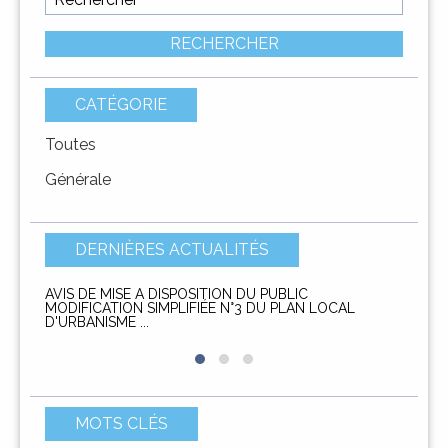
DIMARCHJE
DÉMARCHES
RECHERCHER
CATÉGORIE
Toutes
Générale
DERNIÈRES ACTUALITÉS
AVIS DE MISE A DISPOSITION DU PUBLIC
AVIS D
MODIFICATION SIMPLIFIÉE N°3 DU PLAN LOCAL
service
D'URBANISME ...
MOTS CLÉS