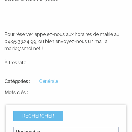
Pour réserver, appelez-nous aux horaires de mairie au
04.95.33.24.99, ou bien envoyez-nous un mail à
A SQUADRA
I PAISOLI
mairie@smdl.net !
LES HAMEAUX
L'ÉQUIPE
À très vite !
Générale
Catégories :
Mots clés :
RECHERCHER