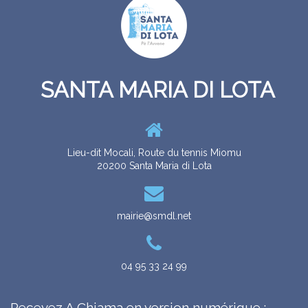
RITRATTI
CUNSIGLI MUNICIPALI
LES CONSEILS MUNICIPAUX
GALERIE
SANTA MARIA DI LOTA
Lieu-dit Mocali, Route du tennis Miomu
20200 Santa Maria di Lota
mairie@smdl.net
ZITELLINA
ENFANCE
04 95 33 24 99
Recevez A Chjama en version numérique :