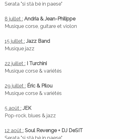
Serata "si stà bè in paese"
8 juillet :
Andria & Jean-Philippe
Musique corse, guitare et violon
15 juillet :
Jazz Band
Musique jazz
22 juillet :
I Turchini
Musique corse & variétés
29 juillet :
Éric & Pilou
CIVILITÀ
Musique corse & variétés
ÉTAT CIVIL
5 août :
JEK
Pop-rock, blues & jazz
12 août :
Soul Revenge + DJ DeSIT
Serata "si stà bè in paese"