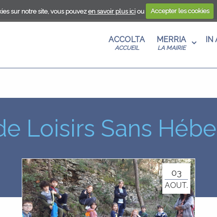
ies sur notre site, vous pouvez
en savoir plus ici
ou
Accepter les cookies
ANTU
S AU
A
ACCOLTA
MERRIA
IN
T
U
ACCUEIL
LA MAIRIE
ANISME
CENZA
RE
 DE
EN UN
E
MA
de Loisirs Sans Hé
S
E EN
03
AOUT.