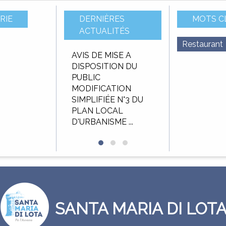
RIE
DERNIÈRES
MOTS C
ACTUALITÉS
Restaurant
u budget
AVIS DE MISE A
AVIS D’APPEL 
f 2025
DISPOSITION DU
CONCURRENC
PUBLIC
Délégation de 
MODIFICATION
public pour
SIMPLIFIÉE N°3 DU
l’exploitation et
PLAN LOCAL
gestion de ...
D'URBANISME ...
SANTA MARIA DI LOT