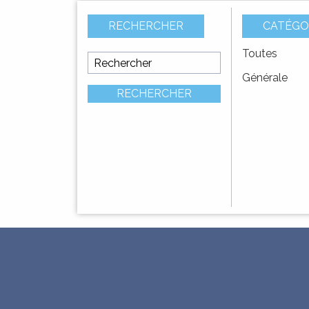
RECHERCHER
CATÉGO
DIMARCHJE
Toutes
DÉMARCHES
AVIS D’APPEL À
Vote d
Générale
CONCURRENCE –
primiti
RECHERCHER
Délégation de service
public pour
l’exploitation et la
gestion de ...
URBANÌSIMU
URBANISME