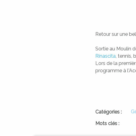
Retour sur une be
Sortie au Moulin d
Rinascita
, tennis, 
Lors de la premièr
programme à l'Acc
CIVILITÀ
ÉTAT CIVIL
Gé
Catégories :
A SQUADRA
I PAISOLI
LES HAMEAUX
L'ÉQUIPE
Mots clés :