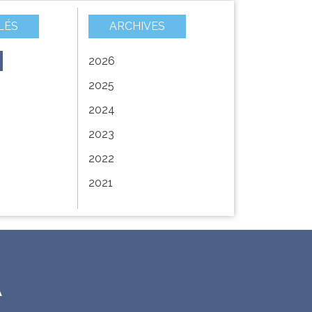
LÉS
ARCHIVES
2026
À
Vote du budget
AVIS DE MISE A
2025
E –
primitif 2025
DISPOSITION DU
service
PUBLIC
2024
MODIFICATION
2023
 la
SIMPLIFIÉE N°3 DU
PLAN LOCAL
2022
D'URBANISME ...
2021
A