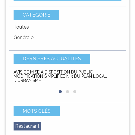
CATÉGORIE
Toutes
Générale
A SQUADRA
I PAISOLI
LES HAMEAUX
L'ÉQUIPE
DERNIÈRES ACTUALITÉS
AVIS DE MISE A DISPOSITION DU PUBLIC
AVIS D
MODIFICATION SIMPLIFIÉE N°3 DU PLAN LOCAL
service
D'URBANISME ...
DIMARCHJE
DÉMARCHES
MOTS CLÉS
Restaurant