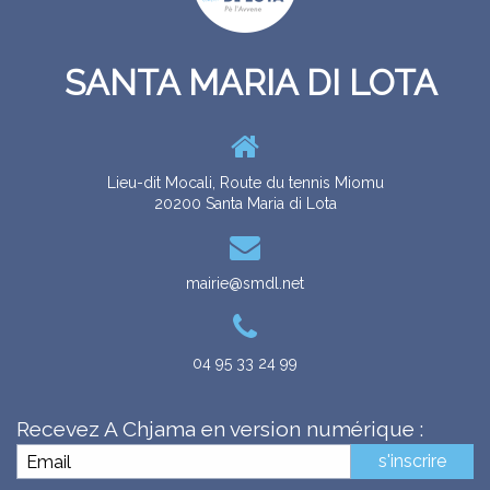
SANTA MARIA DI LOTA
RITRATTI
CUNSIGLI MUNICIPALI
LES CONSEILS MUNICIPAUX
GALERIE
Lieu-dit Mocali, Route du tennis Miomu
20200 Santa Maria di Lota
mairie@smdl.net
04 95 33 24 99
ZITELLINA
ENFANCE
Recevez A Chjama en version numérique :
s'inscrire