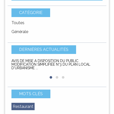
CATÉGORIE
Toutes
Générale
A SQUADRA
I PAISOLI
LES HAMEAUX
L'ÉQUIPE
DERNIÈRES ACTUALITÉS
AVIS DE MISE A DISPOSITION DU PUBLIC
AVIS D
MODIFICATION SIMPLIFIÉE N°3 DU PLAN LOCAL
service
D'URBANISME ...
DIMARCHJE
DÉMARCHES
MOTS CLÉS
Restaurant