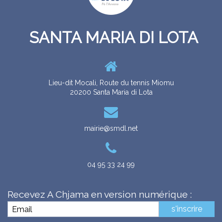
SANTA MARIA DI LOTA
RITRATTI
CUNSIGLI MUNICIPALI
LES CONSEILS MUNICIPAUX
GALERIE
Lieu-dit Mocali, Route du tennis Miomu
20200 Santa Maria di Lota
mairie@smdl.net
04 95 33 24 99
ZITELLINA
ENFANCE
Recevez A Chjama en version numérique :
s'inscrire